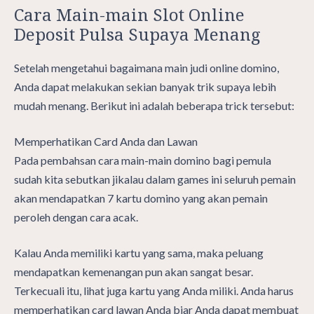
Cara Main-main Slot Online
Deposit Pulsa Supaya Menang
Setelah mengetahui bagaimana main judi online domino,
Anda dapat melakukan sekian banyak trik supaya lebih
mudah menang. Berikut ini adalah beberapa trick tersebut:
Memperhatikan Card Anda dan Lawan
Pada pembahsan cara main-main domino bagi pemula
sudah kita sebutkan jikalau dalam games ini seluruh pemain
akan mendapatkan 7 kartu domino yang akan pemain
peroleh dengan cara acak.
Kalau Anda memiliki kartu yang sama, maka peluang
mendapatkan kemenangan pun akan sangat besar.
Terkecuali itu, lihat juga kartu yang Anda miliki. Anda harus
memperhatikan card lawan Anda biar Anda dapat membuat