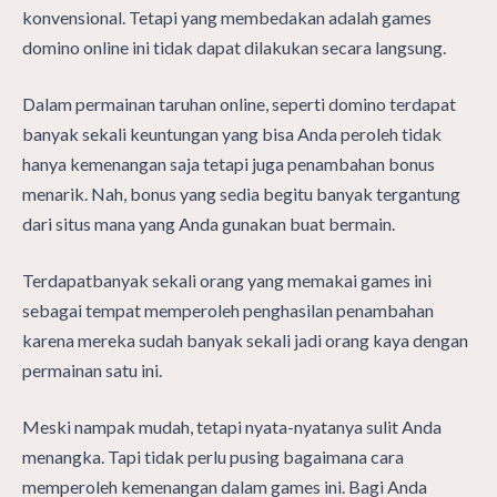
CEP
konvensional. Tetapi yang membedakan adalah games
ME
domino online ini tidak dapat dilakukan secara langsung.
Dalam permainan taruhan online, seperti domino terdapat
banyak sekali keuntungan yang bisa Anda peroleh tidak
hanya kemenangan saja tetapi juga penambahan bonus
menarik. Nah, bonus yang sedia begitu banyak tergantung
dari situs mana yang Anda gunakan buat bermain.
Terdapatbanyak sekali orang yang memakai games ini
sebagai tempat memperoleh penghasilan penambahan
karena mereka sudah banyak sekali jadi orang kaya dengan
permainan satu ini.
Meski nampak mudah, tetapi nyata-nyatanya sulit Anda
menangka. Tapi tidak perlu pusing bagaimana cara
memperoleh kemenangan dalam games ini. Bagi Anda