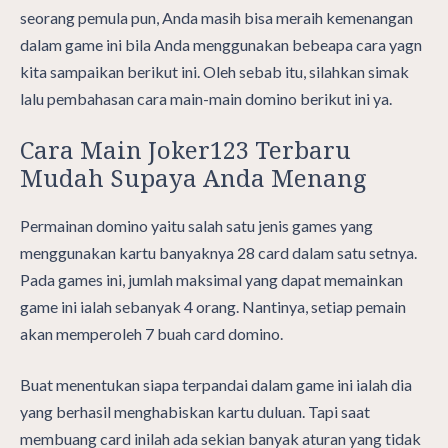
seorang pemula pun, Anda masih bisa meraih kemenangan
dalam game ini bila Anda menggunakan bebeapa cara yagn
kita sampaikan berikut ini. Oleh sebab itu, silahkan simak
lalu pembahasan cara main-main domino berikut ini ya.
Cara Main Joker123 Terbaru
Mudah Supaya Anda Menang
Permainan domino yaitu salah satu jenis games yang
menggunakan kartu banyaknya 28 card dalam satu setnya.
Pada games ini, jumlah maksimal yang dapat memainkan
game ini ialah sebanyak 4 orang. Nantinya, setiap pemain
akan memperoleh 7 buah card domino.
Buat menentukan siapa terpandai dalam game ini ialah dia
yang berhasil menghabiskan kartu duluan. Tapi saat
membuang card inilah ada sekian banyak aturan yang tidak