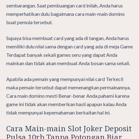
sembarangan. Saat pembuangan card inilah, Anda harus
memperhatikan dulu bagaimana cara main-main domino
buat pemula tersebut.
Supaya bisa membuat card yang ada di tangan, Anda harus
memiliki dulu nilai sama dengan card yang ada di meja Game
Terdapat banyak sekali games seru yang dapat Anda
mainkan dan tidak akan membuat Anda bosan sama sekali.
Apabila ada pemain yang mempunyai nilai card Terkecil
maka pemain tersebut dapat memenangkan permainannya.
Cara main domino mesti Benar-benar Anda pahami karena
game ini tidak akan memberikan hasil apapun kalau Anda
tidak mempunyai kepemahaman berkaitan hal ini.
Cara Main-main Slot Joker Deposit
Pulsa 10rb Tanpa Potongan Biar