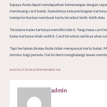
Supaya Anda dapat mendapatkan kemenangan dengan cepat,
membuang card balak. Seandainya kala pembagian kartunya
memprioritaskan membuat kartu tersebut lebih-lebih dulu.
Terutama kalau kartunya memiliki nilai 6. Yang mana card i
kalau kartunya telah sedikit. Card tersebut nantinya akan su
Tapi berlainan jikalau Anda tidak mempunyai kartu balak
domino bagi pemula. Hal ini demi menghalangi lawan membu
AGEN SLOT BONUS NEW MEMBER 100
admin