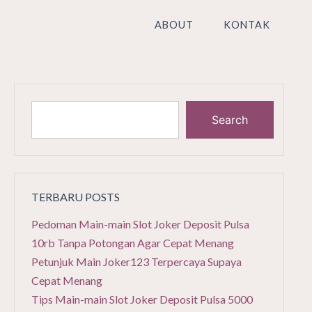
ABOUT
KONTAK
Search
TERBARU POSTS
Pedoman Main-main Slot Joker Deposit Pulsa
10rb Tanpa Potongan Agar Cepat Menang
Petunjuk Main Joker123 Terpercaya Supaya
Cepat Menang
Tips Main-main Slot Joker Deposit Pulsa 5000