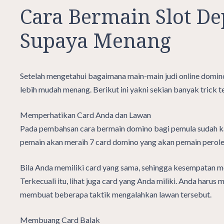
Cara Bermain Slot De
Supaya Menang
Setelah mengetahui bagaimana main-main judi online domin
lebih mudah menang. Berikut ini yakni sekian banyak trick t
Memperhatikan Card Anda dan Lawan
Pada pembahsan cara bermain domino bagi pemula sudah kam
pemain akan meraih 7 card domino yang akan pemain perole
Bila Anda memiliki card yang sama, sehingga kesempatan 
Terkecuali itu, lihat juga card yang Anda miliki. Anda har
membuat beberapa taktik mengalahkan lawan tersebut.
Membuang Card Balak