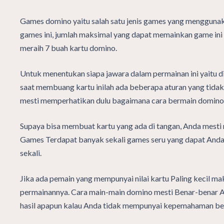
Games domino yaitu salah satu jenis games yang menggunak
games ini, jumlah maksimal yang dapat memainkan game ini 
meraih 7 buah kartu domino.
Untuk menentukan siapa jawara dalam permainan ini yaitu d
saat membuang kartu inilah ada beberapa aturan yang tida
mesti memperhatikan dulu bagaimana cara bermain domino 
Supaya bisa membuat kartu yang ada di tangan, Anda mesti m
Games Terdapat banyak sekali games seru yang dapat And
sekali.
Jika ada pemain yang mempunyai nilai kartu Paling kecil 
permainannya. Cara main-main domino mesti Benar-benar A
hasil apapun kalau Anda tidak mempunyai kepemahaman berk