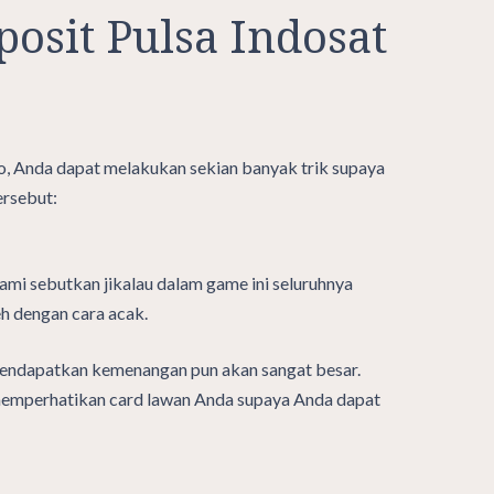
posit Pulsa Indosat
o, Anda dapat melakukan sekian banyak trik supaya
ersebut:
i sebutkan jikalau dalam game ini seluruhnya
h dengan cara acak.
mendapatkan kemenangan pun akan sangat besar.
us memperhatikan card lawan Anda supaya Anda dapat