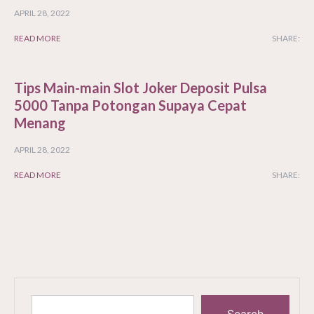
APRIL 28, 2022
READ MORE
SHARE:
Tips Main-main Slot Joker Deposit Pulsa
5000 Tanpa Potongan Supaya Cepat
Menang
APRIL 28, 2022
READ MORE
SHARE:
Search