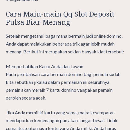
Cara Main-main Qq Slot Deposit
Pulsa Biar Menang
Setelah mengetahui bagaimana bermain judi online domino,
Anda dapat melakukan beberapa trik agar lebih mudah
menang. Berikut ini merupakan sekian banyak kiat tersebut:
Memperhatikan Kartu Anda dan Lawan
Pada pembahsan cara bermain domino bagi pemula sudah
kita sebutkan jikalau dalam permainan ini seluruhnya
pemain akan meraih 7 kartu domino yang akan pemain
peroleh secara acak.
Jika Anda memiliki kartu yang sama, maka kesempatan
mendapatkan kemenangan pun akan sangat besar. Tidak
cuma itu, tonton juga kartu yang Anda miliki. Anda harus