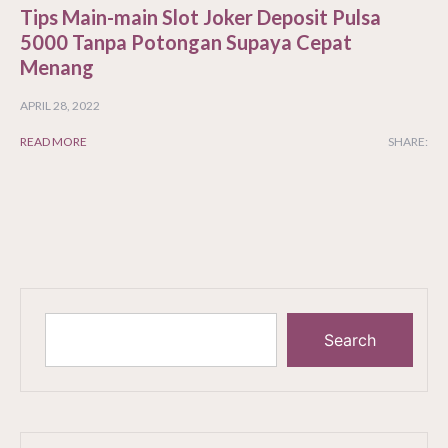
Tips Main-main Slot Joker Deposit Pulsa
5000 Tanpa Potongan Supaya Cepat
Menang
APRIL 28, 2022
READ MORE
SHARE:
Search