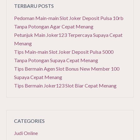
TERBARU POSTS
Pedoman Main-main Slot Joker Deposit Pulsa 10rb
Tanpa Potongan Agar Cepat Menang
Petunjuk Main Joker123 Terpercaya Supaya Cepat
Menang
Tips Main-main Slot Joker Deposit Pulsa 5000
Tanpa Potongan Supaya Cepat Menang
Tips Bermain Agen Slot Bonus New Member 100
Supaya Cepat Menang
Tips Bermain Joker123 Slot Biar Cepat Menang
CATEGORIES
Judi Online