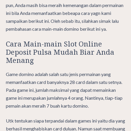
pun, Anda masih bisa meraih kemenangan dalam permainan
ini bila Anda memanfaatkan bebeapa cara yagn kami
sampaikan berikut ini. Oleh sebab itu, silahkan simak lalu
pembahasan cara main-main domino berikut ini ya.
Cara Main-main Slot Online
Deposit Pulsa Mudah Biar Anda
Menang
Game domino adalah salah satu jenis permainan yang
memanfaatkan card banyaknya 28 card dalam satu setnya.
Pada game ini, jumlah maksimal yang dapat memainkan
game ini merupakan jumlahnya 4 orang. Nantinya, tiap-tiap
pemain akan meraih 7 buah kartu domino.
Utk tentukan siapa terpandai dalam games ini yaitu dia yang
berhasil menghabiskan card duluan. Namun saat membuang