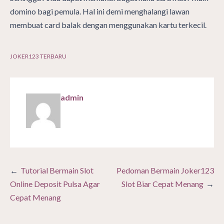
domino bagi pemula. Hal ini demi menghalangi lawan
membuat card balak dengan menggunakan kartu terkecil.
JOKER123 TERBARU
admin
Post
Tutorial Bermain Slot
Pedoman Bermain Joker123
navigation
Online Deposit Pulsa Agar
Slot Biar Cepat Menang
Cepat Menang