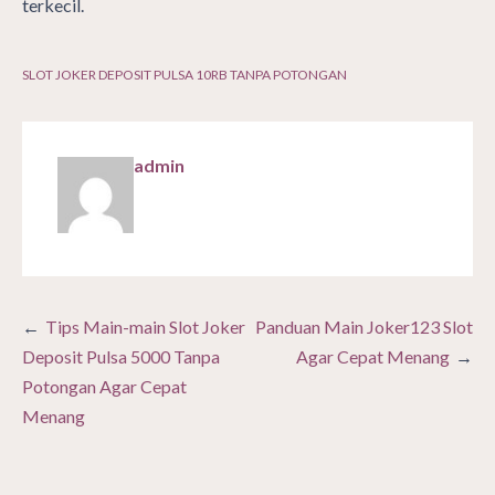
terkecil.
SLOT JOKER DEPOSIT PULSA 10RB TANPA POTONGAN
admin
Post
Tips Main-main Slot Joker
Panduan Main Joker123 Slot
navigation
Deposit Pulsa 5000 Tanpa
Agar Cepat Menang
Potongan Agar Cepat
Menang