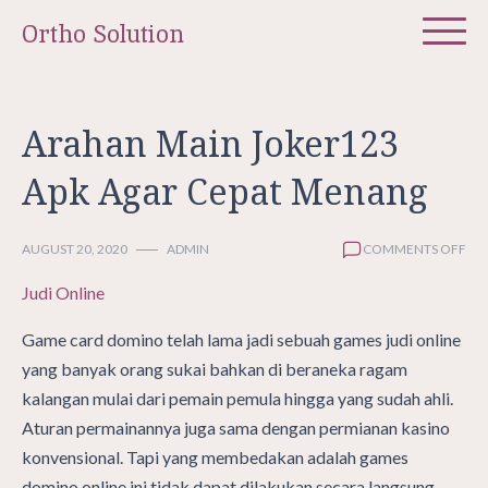
Skip
Ortho Solution
to
content
Arahan Main Joker123
Apk Agar Cepat Menang
ON
AUGUST 20, 2020
ADMIN
COMMENTS OFF
AR
Judi Online
MA
JO
AP
Game card domino telah lama jadi sebuah games judi online
AG
yang banyak orang sukai bahkan di beraneka ragam
CEP
kalangan mulai dari pemain pemula hingga yang sudah ahli.
ME
Aturan permainannya juga sama dengan permianan kasino
konvensional. Tapi yang membedakan adalah games
domino online ini tidak dapat dilakukan secara langsung.