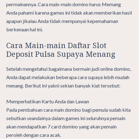
permainannya. Cara main-main domino harus Memang
Anda pahami karena games ini tidak akan memberikan hasil
apapun jikalau Anda tidak mempunyai kepemahaman
berkenaan hal ini.
Cara Main-main Daftar Slot
Deposit Pulsa Supaya Menang
Setelah mengetahui bagaimana bermain judi online domino,
Anda dapat melakukan beberapa cara supaya lebih mudah
menang. Berikut ini yakni sekian banyak kiat tersebut:
Memperhatikan Kartu Anda dan Lawan
Pada pembahsan cara main domino bagi pemula sudah kita
sebutkan seandainya dalam games ini seluruhnya pemain
akan mendapatkan 7 card domino yang akan pemain
peroleh dengan cara acak.