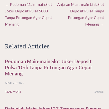
Post
Pedoman Main-main Slot
Anjuran Main-main Link Slot
navigation
Joker Deposit Pulsa 5000
Deposit Pulsa Tanpa
Tanpa Potongan Agar Cepat
Potongan Agar Cepat
Menang
Menang
Related Articles
Pedoman Main-main Slot Joker Deposit
Pulsa 10rb Tanpa Potongan Agar Cepat
Menang
APRIL 28, 2022
READ MORE
SHARE:
Petunjuk Main Joker123 Terpercaya Supaya