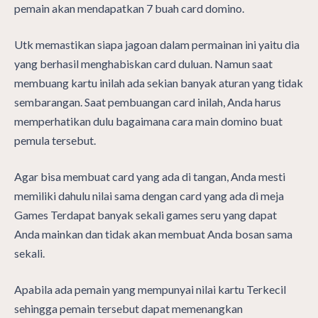
pemain akan mendapatkan 7 buah card domino.
Utk memastikan siapa jagoan dalam permainan ini yaitu dia
yang berhasil menghabiskan card duluan. Namun saat
membuang kartu inilah ada sekian banyak aturan yang tidak
sembarangan. Saat pembuangan card inilah, Anda harus
memperhatikan dulu bagaimana cara main domino buat
pemula tersebut.
Agar bisa membuat card yang ada di tangan, Anda mesti
memiliki dahulu nilai sama dengan card yang ada di meja
Games Terdapat banyak sekali games seru yang dapat
Anda mainkan dan tidak akan membuat Anda bosan sama
sekali.
Apabila ada pemain yang mempunyai nilai kartu Terkecil
sehingga pemain tersebut dapat memenangkan