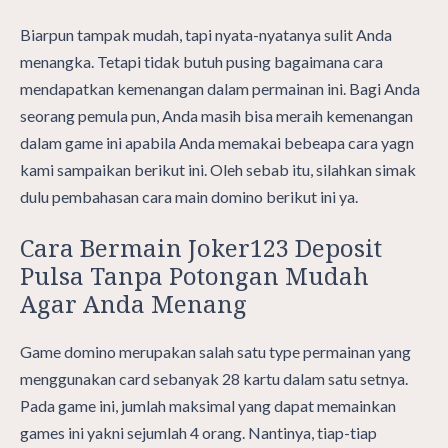
Biarpun tampak mudah, tapi nyata-nyatanya sulit Anda
menangka. Tetapi tidak butuh pusing bagaimana cara
mendapatkan kemenangan dalam permainan ini. Bagi Anda
seorang pemula pun, Anda masih bisa meraih kemenangan
dalam game ini apabila Anda memakai bebeapa cara yagn
kami sampaikan berikut ini. Oleh sebab itu, silahkan simak
dulu pembahasan cara main domino berikut ini ya.
Cara Bermain Joker123 Deposit
Pulsa Tanpa Potongan Mudah
Agar Anda Menang
Game domino merupakan salah satu type permainan yang
menggunakan card sebanyak 28 kartu dalam satu setnya.
Pada game ini, jumlah maksimal yang dapat memainkan
games ini yakni sejumlah 4 orang. Nantinya, tiap-tiap