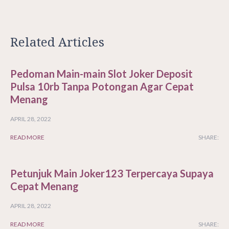
Related Articles
Pedoman Main-main Slot Joker Deposit
Pulsa 10rb Tanpa Potongan Agar Cepat
Menang
APRIL 28, 2022
READ MORE
SHARE:
Petunjuk Main Joker123 Terpercaya Supaya
Cepat Menang
APRIL 28, 2022
READ MORE
SHARE: