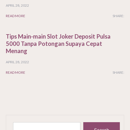
APRIL 28, 2022
READ MORE
SHARE:
Tips Main-main Slot Joker Deposit Pulsa
5000 Tanpa Potongan Supaya Cepat
Menang
APRIL 28, 2022
READ MORE
SHARE:
Search