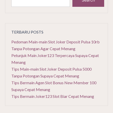
TERBARU POSTS
Pedoman Main-main Slot Joker Deposit Pulsa 10rb
Tanpa Potongan Agar Cepat Menang
Petunjuk Main Joker123 Terpercaya Supaya Cepat
Menang
Tips Main-main Slot Joker Deposit Pulsa 5000
Tanpa Potongan Supaya Cepat Menang
Tips Bermain Agen Slot Bonus New Member 100
Supaya Cepat Menang
Tips Bermain Joker123 Slot Biar Cepat Menang