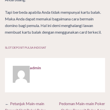
Tapi berbeda apabila Anda tidak mempunyai kartu balak.
Maka Anda dapat memakai bagaimana cara bermain
domino bagi pemula. Hal ini demi menghalangi lawan
membuat kartu balak dengan menggunakan card terkecil.
SLOT DEPOSIT PULSA INDOSAT
admin
Post
Petunjuk Main-main
Pedoman Main-main Poker