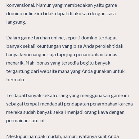
ME
konvensional. Namun yang membedakan yaitu game
domino online ini tidak dapat dilakukan dengan cara
langsung.
Dalam game taruhan online, seperti domino terdapat
banyak sekali keuntungan yang bisa Anda peroleh tidak
hanya kemenangan saja tapi juga penambahan bonus
menarik. Nah, bonus yang tersedia begitu banyak
tergantung dari website mana yang Anda gunakan untuk
bermain.
Terdapatbanyak sekali orang yang menggunakan game ini
sebagai tempat mendapati pendapatan penambahan karena
mereka sudah banyak sekali menjadi orang kaya dengan
permainan satu ini.
Meskipun nampak mudah, namun nyatanya sulit Anda