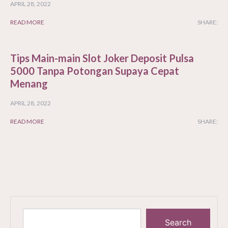
APRIL 28, 2022
READ MORE
SHARE:
Tips Main-main Slot Joker Deposit Pulsa
5000 Tanpa Potongan Supaya Cepat
Menang
APRIL 28, 2022
READ MORE
SHARE:
Search