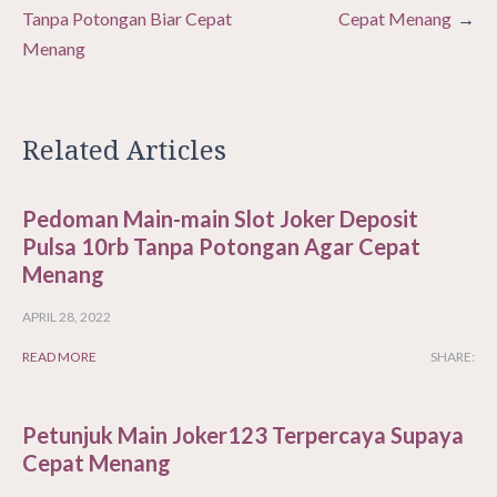
Tanpa Potongan Biar Cepat
Cepat Menang
Menang
Related Articles
Pedoman Main-main Slot Joker Deposit
Pulsa 10rb Tanpa Potongan Agar Cepat
Menang
APRIL 28, 2022
READ MORE
SHARE:
Petunjuk Main Joker123 Terpercaya Supaya
Cepat Menang