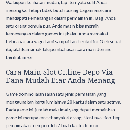
Walaupun kelihatan mudah, tapi ternyata sulit Anda
menangka. Tetapi tidak butuh pusing bagaimana cara
mendapati kemenangan dalam permainan ini. Bagi Anda
satu orang pemula pun, Anda masih bisa meraih
kemenangan dalam games ini jikalau Anda memakai
bebeapa cara yagn kami sampaikan berikut ini. Oleh sebab
itu, silahkan simak lalu pembahasan cara main domino
berikut ini ya.
Cara Main Slot Online Depo Via
Dana Mudah Biar Anda Menang
Game domino ialah salah satu jenis permainan yang
menggunakan kartu jumlahnya 28 kartu dalam satu setnya.
Pada game ini, jumlah maksimal yang dapat memainkan
game ini merupakan sebanyak 4 orang. Nantinya, tiap-tiap
pemain akan memperoleh 7 buah kartu domino.