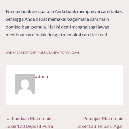
Namun tidak serupa bila Anda tidak mempunyai card balak.
Sehingga Anda dapat memakai bagaimana cara main
domino bagi pemula. Hal ini demi menghalangi lawan
membuat card balak dengan memakai card terkecil.
JOKER123 DEPOSIT PULSA TANPA POTONGAN
admin
Post
Panduan Main-main
Petunjuk Main-main
navigation
Joker123 Deposit Pulsa
Joker123 Terbaru Agar