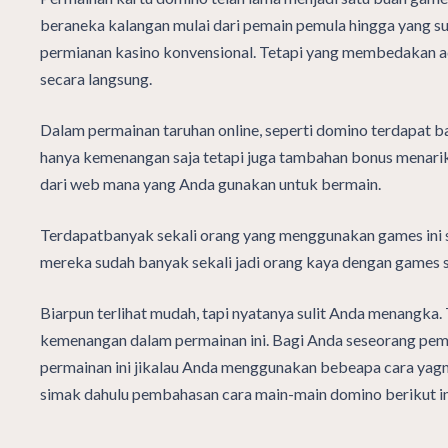
beraneka kalangan mulai dari pemain pemula hingga yang su
permianan kasino konvensional. Tetapi yang membedakan ad
secara langsung.
Dalam permainan taruhan online, seperti domino terdapat b
hanya kemenangan saja tetapi juga tambahan bonus menarik
dari web mana yang Anda gunakan untuk bermain.
Terdapatbanyak sekali orang yang menggunakan games ini
mereka sudah banyak sekali jadi orang kaya dengan games sa
Biarpun terlihat mudah, tapi nyatanya sulit Anda menangka
kemenangan dalam permainan ini. Bagi Anda seseorang pem
permainan ini jikalau Anda menggunakan bebeapa cara yagn k
simak dahulu pembahasan cara main-main domino berikut in