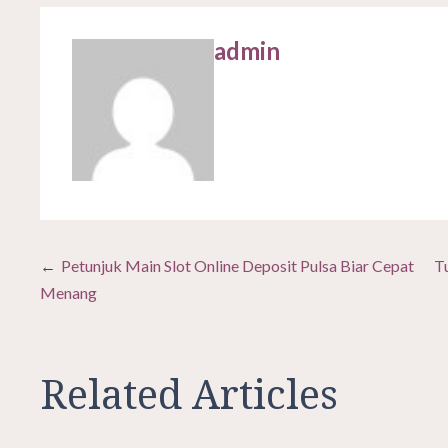
admin
Post
Petunjuk Main Slot Online Deposit Pulsa Biar Cepat
T
Menang
navigation
Related Articles