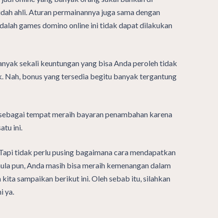
DEPOSIT
dah ahli. Aturan permainannya juga sama dengan
PULSA
alah games domino online ini tidak dapat dilakukan
TANPA
POTONGAN
SUPAYA
CEPAT
anyak sekali keuntungan yang bisa Anda peroleh tidak
MENANG
. Nah, bonus yang tersedia begitu banyak tergantung
 sebagai tempat meraih bayaran penambahan karena
tu ini.
. Tapi tidak perlu pusing bagaimana cara mendapatkan
ula pun, Anda masih bisa meraih kemenangan dalam
ita sampaikan berikut ini. Oleh sebab itu, silahkan
i ya.