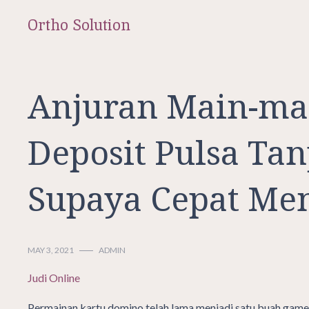
Skip
Ortho Solution
to
content
Anjuran Main-ma
Deposit Pulsa Ta
Supaya Cepat Me
MAY 3, 2021
ADMIN
Judi Online
Permainan kartu domino telah lama menjadi satu buah game 