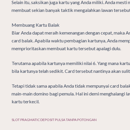
Selain itu, saksikan juga kartu yang Anda miliki. Anda mes
membuat sekian banyak taktik mengalahkan lawan tersebut
Membuang Kartu Balak
Biar Anda dapat meraih kemenangan dengan cepat, maka A
card balak. Apabila waktu pembagian kartunya, Anda memp
memprioritaskan membuat kartu tersebut apalagi dulu.
Terutama apabila kartunya memiliki nilai 6. Yang mana kart
bila kartunya telah sedikit. Card tersebut nantinya akan sul
Tetapi tidak sama apabila Anda tidak mempunyai card bal
main-main domino bagi pemula. Hal ini demi menghalangi
kartu terkecil.
SLOT PRAGMATIC DEPOSIT PULSA TANPA POTONGAN