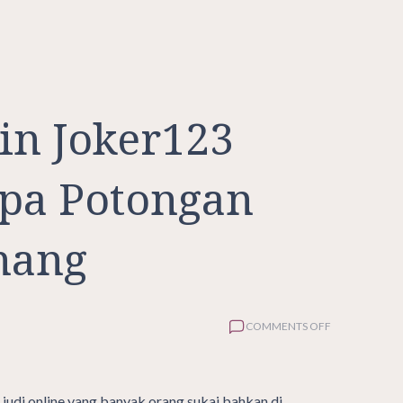
in Joker123
npa Potongan
nang
ON
COMMENTS OFF
ANJURAN
MAIN-
MAIN
JOKER123
judi online yang banyak orang sukai bahkan di