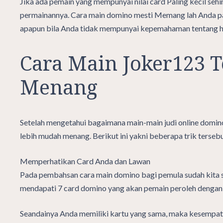
Jika ada pemain yang mempunyai nilai card Paling kecil s
permainannya. Cara main domino mesti Memang lah Anda pa
apapun bila Anda tidak mempunyai kepemahaman tentang hal
Cara Main Joker123 
Menang
Setelah mengetahui bagaimana main-main judi online domin
lebih mudah menang. Berikut ini yakni beberapa trik tersebu
Memperhatikan Card Anda dan Lawan
Pada pembahsan cara main domino bagi pemula sudah kita s
mendapati 7 card domino yang akan pemain peroleh dengan 
Seandainya Anda memiliki kartu yang sama, maka kesempa