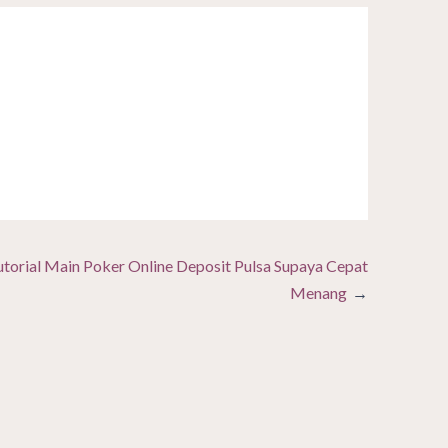
utorial Main Poker Online Deposit Pulsa Supaya Cepat
Menang