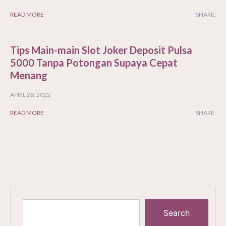
READ MORE
SHARE:
Tips Main-main Slot Joker Deposit Pulsa
5000 Tanpa Potongan Supaya Cepat
Menang
APRIL 28, 2022
READ MORE
SHARE:
Search