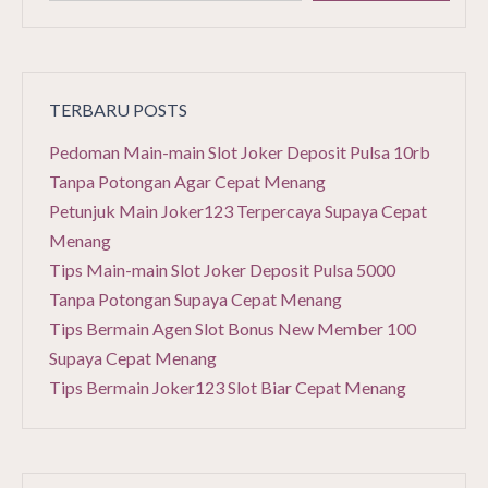
TERBARU POSTS
Pedoman Main-main Slot Joker Deposit Pulsa 10rb
Tanpa Potongan Agar Cepat Menang
Petunjuk Main Joker123 Terpercaya Supaya Cepat
Menang
Tips Main-main Slot Joker Deposit Pulsa 5000
Tanpa Potongan Supaya Cepat Menang
Tips Bermain Agen Slot Bonus New Member 100
Supaya Cepat Menang
Tips Bermain Joker123 Slot Biar Cepat Menang