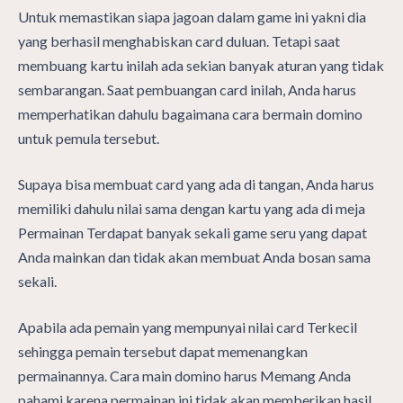
Untuk memastikan siapa jagoan dalam game ini yakni dia
yang berhasil menghabiskan card duluan. Tetapi saat
membuang kartu inilah ada sekian banyak aturan yang tidak
sembarangan. Saat pembuangan card inilah, Anda harus
memperhatikan dahulu bagaimana cara bermain domino
untuk pemula tersebut.
Supaya bisa membuat card yang ada di tangan, Anda harus
memiliki dahulu nilai sama dengan kartu yang ada di meja
Permainan Terdapat banyak sekali game seru yang dapat
Anda mainkan dan tidak akan membuat Anda bosan sama
sekali.
Apabila ada pemain yang mempunyai nilai card Terkecil
sehingga pemain tersebut dapat memenangkan
permainannya. Cara main domino harus Memang Anda
pahami karena permainan ini tidak akan memberikan hasil