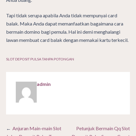
Tapi tidak serupa apabila Anda tidak mempunyai card
balak. Maka Anda dapat memanfaatkan bagaimana cara
bermain domino bagi pemula. Hal ini demi menghalangi
lawan membuat card balak dengan memakai kartu terkecil.
SLOT DEPOSIT PULSA TANPA POTONGAN
admin
Post
Anjuran Main-main Slot
Petunjuk Bermain Qq Slot