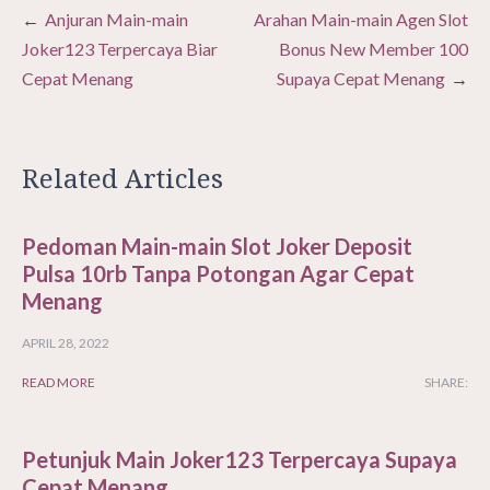
Post
Anjuran Main-main
Arahan Main-main Agen Slot
navigation
Joker123 Terpercaya Biar
Bonus New Member 100
Cepat Menang
Supaya Cepat Menang
Related Articles
Pedoman Main-main Slot Joker Deposit
Pulsa 10rb Tanpa Potongan Agar Cepat
Menang
APRIL 28, 2022
READ MORE
SHARE:
Petunjuk Main Joker123 Terpercaya Supaya
Cepat Menang