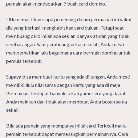
pemain akan mendapatkan 7 buah card domino.
Utk memastikan siapa pemenang dalam permainan ini yakni
dia yang berhasil menghabiskan card duluan. Tetapi saat
membuang card inilah ada sekian banyak aturan yang tidak
sembarangan. Saat pembuangan kartu inilah, Anda mesti
memperhatikan lalu bagaimana cara bermain domino untuk
pemula tersebut.
Supaya bisa membuat kartu yang ada di tangan, Anda mesti
memiliki dulu nilai sama dengan kartu yang ada di meja
Permainan Terdapat banyak sekali game seru yang dapat
Anda mainkan dan tidak akan membuat Anda bosan sama
sekali.
Bila ada pemain yang mempunyai nilai card Terkecil maka
pemain tersebut dapat memenangkan permainannya. Cara