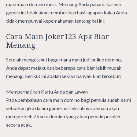
main-main domino mesti Memang Anda pahami karena
games ini tidak akan memberikan hasil apapun kalau Anda
tidak mempunyai kepemahaman tentang hal ini.
Cara Main Joker123 Apk Biar
Menang
Setelah mengetahui bagaimana main judi online domino,
Anda dapat melakukan beberapa cara biar lebih mudah
menang. Berikut ini adalah sekian banyak kiat tersebut:
Memperhatikan Kartu Anda dan Lawan
Pada pembahsan cara main domino bagi pemula sudah kami
sebutkan jika dalam games ini seluruhnya pemain akan
memperoleh 7 kartu domino yang akan pemain peroleh
secara acak.