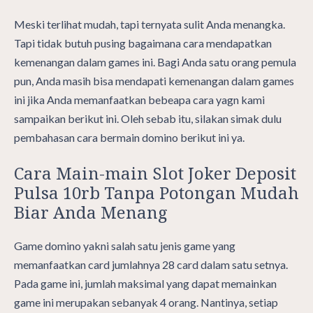
Meski terlihat mudah, tapi ternyata sulit Anda menangka.
Tapi tidak butuh pusing bagaimana cara mendapatkan
kemenangan dalam games ini. Bagi Anda satu orang pemula
pun, Anda masih bisa mendapati kemenangan dalam games
ini jika Anda memanfaatkan bebeapa cara yagn kami
sampaikan berikut ini. Oleh sebab itu, silakan simak dulu
pembahasan cara bermain domino berikut ini ya.
Cara Main-main Slot Joker Deposit
Pulsa 10rb Tanpa Potongan Mudah
Biar Anda Menang
Game domino yakni salah satu jenis game yang
memanfaatkan card jumlahnya 28 card dalam satu setnya.
Pada game ini, jumlah maksimal yang dapat memainkan
game ini merupakan sebanyak 4 orang. Nantinya, setiap