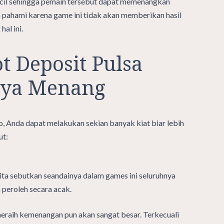
ecil sehingga pemain tersebut dapat memenangkan
ahami karena game ini tidak akan memberikan hasil
al ini.
t Deposit Pulsa
aya Menang
, Anda dapat melakukan sekian banyak kiat biar lebih
ut:
ta sebutkan seandainya dalam games ini seluruhnya
peroleh secara acak.
eraih kemenangan pun akan sangat besar. Terkecuali