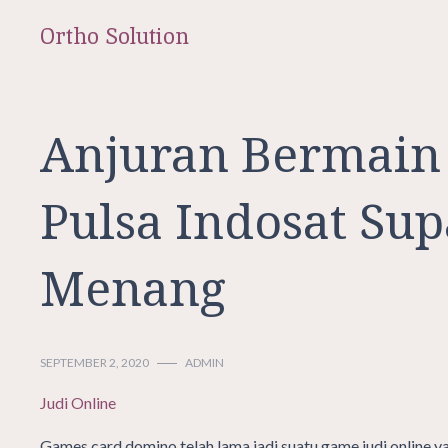
Skip
Ortho Solution
to
content
Anjuran Bermain 
Pulsa Indosat Su
Menang
SEPTEMBER 2, 2020
ADMIN
Judi Online
Games card domino telah lama jadi suatu game judi online 