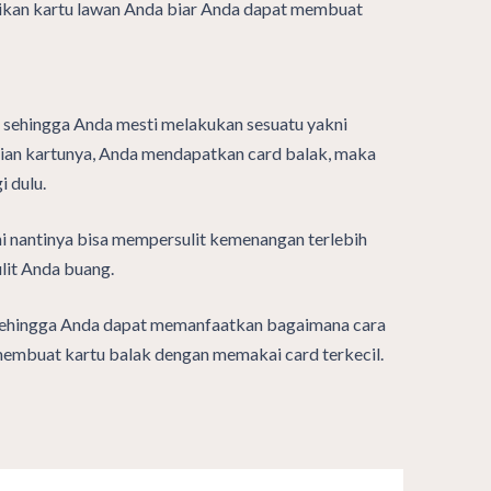
hatikan kartu lawan Anda biar Anda dapat membuat
sehingga Anda mesti melakukan sesuatu yakni
an kartunya, Anda mendapatkan card balak, maka
 dulu.
ini nantinya bisa mempersulit kemenangan terlebih
ulit Anda buang.
. Sehingga Anda dapat memanfaatkan bagaimana cara
membuat kartu balak dengan memakai card terkecil.