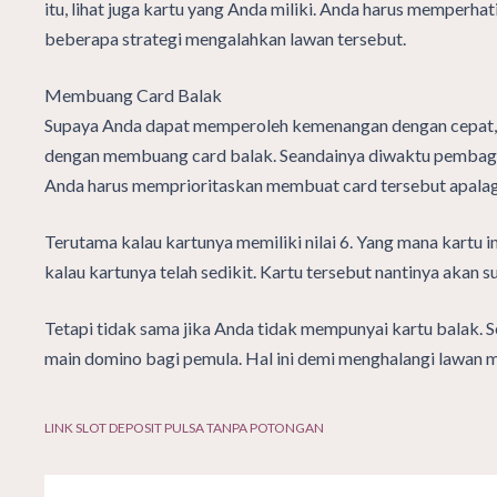
itu, lihat juga kartu yang Anda miliki. Anda harus memper
beberapa strategi mengalahkan lawan tersebut.
Membuang Card Balak
Supaya Anda dapat memperoleh kemenangan dengan cepat, 
dengan membuang card balak. Seandainya diwaktu pembagi
Anda harus memprioritaskan membuat card tersebut apalagi
Terutama kalau kartunya memiliki nilai 6. Yang mana kartu 
kalau kartunya telah sedikit. Kartu tersebut nantinya akan s
Tetapi tidak sama jika Anda tidak mempunyai kartu balak
main domino bagi pemula. Hal ini demi menghalangi lawan 
LINK SLOT DEPOSIT PULSA TANPA POTONGAN