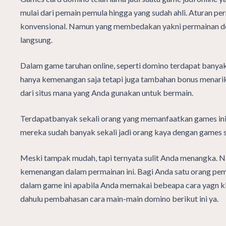
mulai dari pemain pemula hingga yang sudah ahli. Aturan p
konvensional. Namun yang membedakan yakni permainan domi
langsung.
Dalam game taruhan online, seperti domino terdapat banyak
hanya kemenangan saja tetapi juga tambahan bonus menarik
dari situs mana yang Anda gunakan untuk bermain.
Terdapatbanyak sekali orang yang memanfaatkan games ini
mereka sudah banyak sekali jadi orang kaya dengan games sa
Meski tampak mudah, tapi ternyata sulit Anda menangka. 
kemenangan dalam permainan ini. Bagi Anda satu orang pe
dalam game ini apabila Anda memakai bebeapa cara yagn kit
dahulu pembahasan cara main-main domino berikut ini ya.